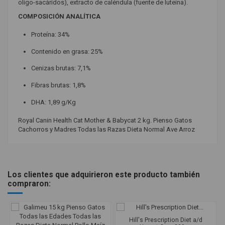
oligo-sacáridos), extracto de caléndula (fuente de luteína).
COMPOSICIÓN ANALÍTICA
Proteína: 34%
Contenido en grasa: 25%
Cenizas brutas: 7,1%
Fibras brutas: 1,8%
DHA: 1,89 g/Kg
Royal Canin Health Cat Mother & Babycat 2 kg. Pienso Gatos
Cachorros y Madres Todas las Razas Dieta Normal Ave Arroz
Actividad o Salud, Dietas
Crecimiento y Desarrollo de los
Especiales.
Huesos
Desarrollo Cerebral
Digestibilidad
Los clientes que adquirieron este producto también
compraron:
Composición del alimento
Arroz
Aves
Vegetales
Hill's Prescription Diet a/d
Edad
Cachorros