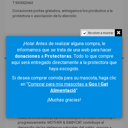
T.930002663
Donaciones portes gratuitos, entregamos los productos a la
protectora o asociación de tu elección.
No volver a mostrar
¡Hola! Antes de realizar alguna compra, le
informamos que se trata de una web para hacer
Descripción
donaciones
a
Protectoras
.
Todo lo que compre
aquí será entregado directamente a la protectora que
Detalles del producto
haya escogido.
Si desea comprar comida para su mascota, haga clic
Pienso para gatos cachorros (2 a 12 meses de edad) y para
en "
Comprar para mis mascotas a
Gos i Gat
madres, es apto para cualquier raza, sin ninguna especificación a
Alimentació
".
la dieta. Compuesto de Ave.
¡Muchas gracias!
BENEFICIOS
DEFENSAS NATURALES:
Entre las 4 y las 12 semanas de
edad, la inmunidad proporcionada por la madre disminuye
progresivamente. MOTHER & BABYCAT contribuye al
desarrollo de las defensas naturales del gatito, gracias a