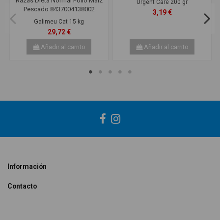
Urgent Care 200 gr
Madres
3,19 €
Galimeu Cat 15 kg
Marca
Royal Canin Health Cat
29,72 €
En stock
499998 Artículos
Añadir al carrito
Añadir al carrito
Información
Contacto