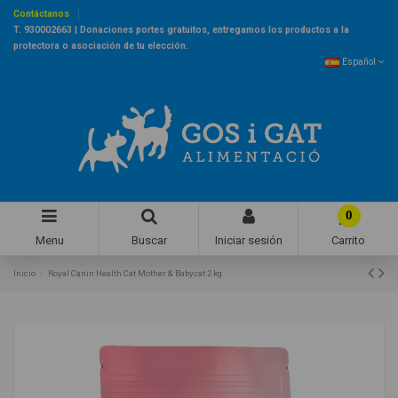
Contáctanos
T. 930002663 | Donaciones portes gratuitos, entregamos los productos a la
protectora o asociación de tu elección.
Español
0
Menu
Buscar
Iniciar sesión
Carrito
Inicio
Royal Canin Health Cat Mother & Babycat 2 kg