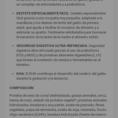
un complejo de antioxidantes y a prebióticos.
DESTETE ESPECIALMENTE FÁCIL:
Destete especialmente
fácil gracias a una croqueta muy pequeña, adaptada a la
mandíbula y los dientes de leche del gatito de primera
edad, que ayuda a facilitar el consumo de alimento y a
estimular su apetito. Fácilmente rehidratable para favorecer
la transición de la leche de la madre al alimento sólido.
SEGURIDAD DIGESTIVA ULTRA-REFORZADA:
Seguridad
digestiva ultra-reforzada gracias al uso de prebióticos
(FOS y MOS) y de proteínas altamente digestibles (L.I.P.)
que limitan el contenido de residuos fermentables en el
intestino.
DHA:
El DHA contribuye al desarrollo del cerebro del gatito
durante la gestación y la lactancia.
COMPOSICIÓN
Proteína de aves de corral deshidratada, grasas animales, arroz,
harina de maíz, aislado de proteína vegetal*, proteínas animales
hidrolizadas, levaduras y sus partes, aceite de pescado, fibras
vegetales, pulpa de remolacha, aceite de soja, minerales, fructo-
oligo-sacáridos (0,34%), levadura hidrolizada (fuente de manno-