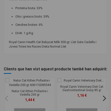
Proteïna bruta: 33%
Olis i greixos bruts: 39%
Cendres brutes: 6%
DHA: 1 g/Kg
Royal Canin Health Cat Babycat Milk 300 gr. Llet Gats Cadells i
Joves Totes les Races Dieta Normal Llet
Activitat o salut, dietes
Creixement i Desenvolupament
especials
dels Ossos
Lactància
Clients que han vist aquest producte també han adquirit:
Edat
Cadells
Marca
Royal Canin Health Cat
Royal Canin Veterinary Diet Cat
En estoc
499995 Elements
Gastrointestinal Gravy 85 gr
Natur Cat Kitten Pollastre i
Vedella 200 gr
1,16 €
1,44 €