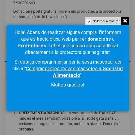
T.930002663
Donacions ports gratuïts, lliurem els productes a la protectora
o associació de la teva elecció
No tornar a mostrar
Hola! Abans de realitzar alguna compra, l'informem
que es tracta d'una web per fer
donacions
a
Protectores
.
Tot el que compri aquí serà lliurat
directament a la protectora que hagi triat.
Descripció
Si desitja comprar menjar per la seva mascota, faci
clic a "
Comprar per les meves mascotes a
Gos i Gat
Detalls del producte
Alimentació
".
Moltes gràcies!
Aliment d'alta gamma especialment indicat per a gatets (de 2 a
12 mesos) en període de lactància.
BENEFICIS
CREIXEMENT ARMONIÓS:
La composició de BABYCAT
milk és el més semblant possible a la llet de gata per a un
creixement regular i harmoniós, amb alts nivells d'energia i
proteïna.