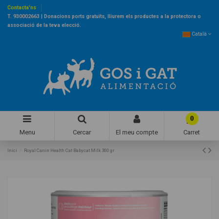
Contacta'ns
T. 930002663 | Donacions ports gratuïts, lliurem els productes a la protectora o
associació de la teva elecció.
Català
0
Menu
Cercar
El meu compte
Carret
Inici
Royal Canin Health Cat Babycat Milk 300 gr