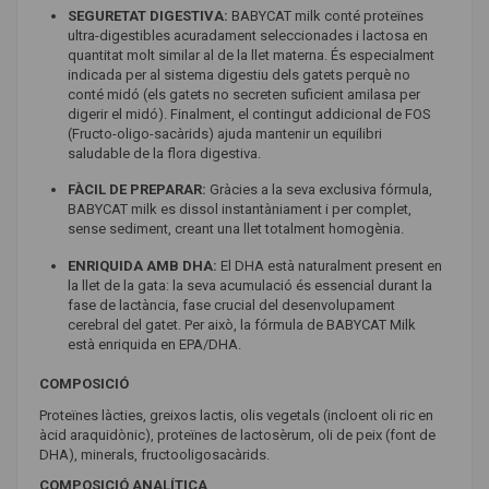
SEGURETAT DIGESTIVA:
BABYCAT milk conté proteïnes
ultra-digestibles acuradament seleccionades i lactosa en
quantitat molt similar al de la llet materna. És especialment
indicada per al sistema digestiu dels gatets perquè no
conté midó (els gatets no secreten suficient amilasa per
digerir el midó). Finalment, el contingut addicional de FOS
(Fructo-oligo-sacàrids) ajuda mantenir un equilibri
saludable de la flora digestiva.
FÀCIL DE PREPARAR:
Gràcies a la seva exclusiva fórmula,
BABYCAT milk es dissol instantàniament i per complet,
sense sediment, creant una llet totalment homogènia.
ENRIQUIDA AMB DHA:
El DHA està naturalment present en
la llet de la gata: la seva acumulació és essencial durant la
fase de lactància, fase crucial del desenvolupament
cerebral del gatet. Per això, la fórmula de BABYCAT Milk
està enriquida en EPA/DHA.
COMPOSICIÓ
Proteïnes làcties, greixos lactis, olis vegetals (incloent oli ric en
àcid araquidònic), proteïnes de lactosèrum, oli de peix (font de
DHA), minerals, fructooligosacàrids.
COMPOSICIÓ ANALÍTICA